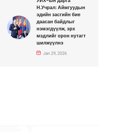
УИХ-ын дарга
Н.Учрал: Аймгуудын
эдийн засгийн бие
даасан байдлыг
нэмэгдүүлж, эрх
мэдлийг орон нутагт
шилжүүлнэ
Jan 29, 2026