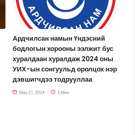
Ардчилсан намын Үндэсний
бодлогын хорооны ээлжит бус
хуралдаан хуралдаж 2024 оны
УИХ-ын сонгуульд оролцох нэр
дэвшигчдээ тодрууллаа
May 21, 2024
5 Мин