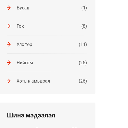
Бусад
(1)
Гок
(8)
Улс төр
(11)
Нийгэм
(25)
Хотын амьдрал
(26)
Шинэ мэдээлэл