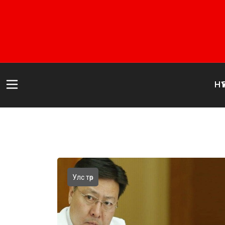
НҮҮ
Улс төр