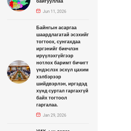
байгууллаа
Jun 11, 2026
Байнгын асаргаа
шаардлагатай эсэхийг
тогтоох, сунгахдаа
иргэнийг биечлэн
ирүүлэхгүйгээр
нотлох баримт бичигт
үндэслэх эсхүл цахим
хэлбэрээр
шийдвэрлэн, иргэдэд
хүнд суртал гаргахгүй
байх тогтоол
гаргалаа.
Jan 29, 2026