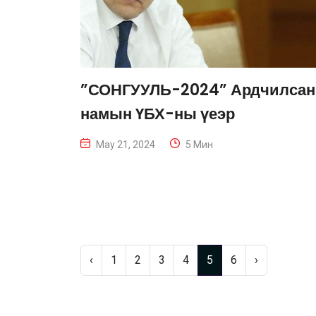
”СОНГУУЛЬ-2024” Ардчилсан
намын ҮБХ-ны үеэр
May 21, 2024
5 Мин
‹
1
2
3
4
5
6
›