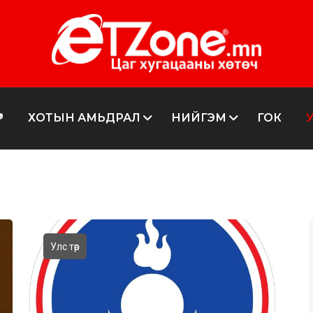
Р
ХОТЫН АМЬДРАЛ
НИЙГЭМ
ГОК
Улс төр