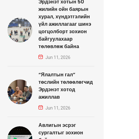
Эрдэнэт хотын 50
жилийн ойн баярын
хурал, хүндэтгэлийн
үйл ажиллагааг шинэ
цогцолборт зохион
байгуулахаар
төлөвлөж байна
Jun 11, 2026
“Ялалтын гал”
төслийн төлөөлөгчид
Эрдэнэт хотод
ажиллав
Jun 11, 2026
Авлигын эсрэг
сургалтыг зохион