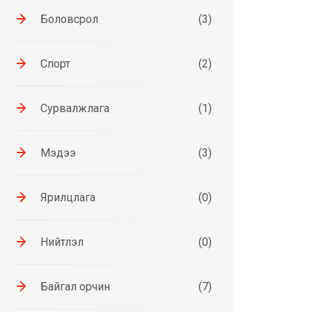
Боловсрол
(3)
Спорт
(2)
Сурвалжлага
(1)
Мэдээ
(3)
Ярилцлага
(0)
Нийтлэл
(0)
Байгал орчин
(7)