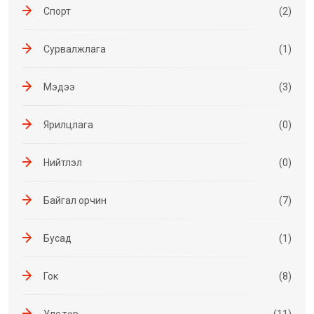
Спорт
(2)
Сурвалжлага
(1)
Мэдээ
(3)
Ярилцлага
(0)
Нийтлэл
(0)
Байгал орчин
(7)
Бусад
(1)
Гок
(8)