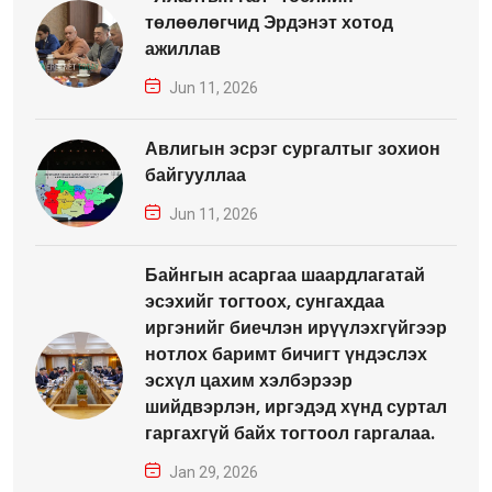
төлөөлөгчид Эрдэнэт хотод
ажиллав
Jun 11, 2026
Авлигын эсрэг сургалтыг зохион
байгууллаа
Jun 11, 2026
Байнгын асаргаа шаардлагатай
эсэхийг тогтоох, сунгахдаа
иргэнийг биечлэн ирүүлэхгүйгээр
нотлох баримт бичигт үндэслэх
эсхүл цахим хэлбэрээр
шийдвэрлэн, иргэдэд хүнд суртал
гаргахгүй байх тогтоол гаргалаа.
Jan 29, 2026