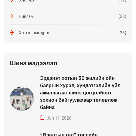
Улс төр
(11)
Нийгэм
(25)
Хотын амьдрал
(26)
Шинэ мэдээлэл
Эрдэнэт хотын 50 жилийн ойн
баярын хурал, хүндэтгэлийн үйл
ажиллагааг шинэ цогцолборт
зохион байгуулахаар төлөвлөж
байна
Jun 11, 2026
“Ялалтын гал” төслийн