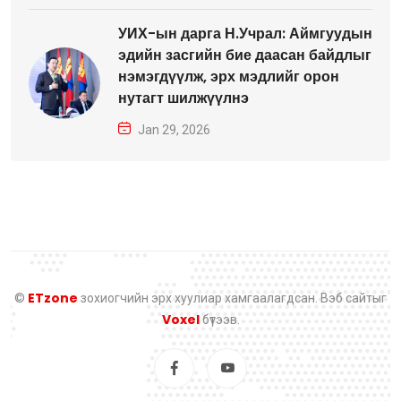
УИХ-ын дарга Н.Учрал: Аймгуудын
эдийн засгийн бие даасан байдлыг
нэмэгдүүлж, эрх мэдлийг орон
нутагт шилжүүлнэ
Jan 29, 2026
ETzone
©
зохиогчийн эрх хуулиар хамгаалагдсан. Вэб сайтыг
Voxel
бүтээв.