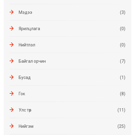
Мэдээ
(3)
Ярилцлага
(0)
Нийтлэл
(0)
Байгал орчин
(7)
Бусад
(1)
Гок
(8)
Улс төр
(11)
Нийгэм
(25)