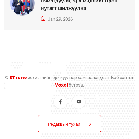
нэмэгдүүлж, эрх мэдлийг орон
нутагт шилжүүлнэ
Jan 29, 2026
ETzone
©
зохиогчийн эрх хуулиар хамгаалагдсан. Вэб сайтыг
Voxel
бүтээв.
Редакцын тухай