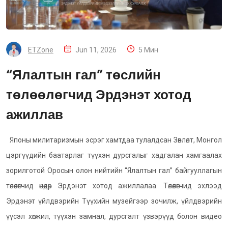
ETZone
Jun 11, 2026
5 Мин
“Ялалтын гал” төслийн
төлөөлөгчид Эрдэнэт хотод
ажиллав
Японы милитаризмын эсрэг хамтдаа тулалдсан Зөвлөлт, Монгол
цэргүүдийн баатарлаг түүхэн дурсгалыг хадгалан хамгаалах
зорилготой Оросын олон нийтийн “Ялалтын гал” байгууллагын
төлөөлөгчид өнөөдөр Эрдэнэт хотод ажиллалаа. Төлөөлөгчид эхлээд
Эрдэнэт үйлдвэрийн Түүхийн музейгээр зочилж, үйлдвэрийн
үүсэл хөгжил, түүхэн замнал, дурсгалт үзвэрүүд болон видео