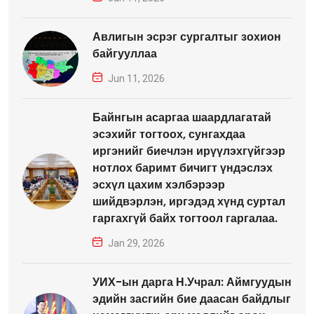
Авлигын эсрэг сургалтыг зохион
байгууллаа
Jun 11, 2026
Байнгын асаргаа шаардлагатай
эсэхийг тогтоох, сунгахдаа
иргэнийг биечлэн ирүүлэхгүйгээр
нотлох баримт бичигт үндэслэх
эсхүл цахим хэлбэрээр
шийдвэрлэн, иргэдэд хүнд суртал
гаргахгүй байх тогтоол гаргалаа.
Jan 29, 2026
УИХ-ын дарга Н.Учрал: Аймгуудын
эдийн засгийн бие даасан байдлыг