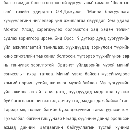
бэлгэ тэмдэг болсон онцлогтой сургууль юм” хэмээв. “Ялалтын
гал” төслийн удирдагч О.В.Дежуров, “Манай байгууллага
хүмүүнлэгийн чиглэлээр үйл ажиллагаа явуулдаг. Энэ удаад
Монгол Улсад хэрэгжүүлэх боломжтой хэд хэдэн төслийг
судлах зорилгоор ирсэн. Бид Орос 19 дүгээр дунд сургуулийн
үйл ажиллагаатай танилцаж, хүүхдүүдэд зориулсан түүхийн
кино хичээлийн төсөл санал болгосон. Үүгээрээ түүхийг үнэн зөвөөр
нь таниулах зорилготой. Эрдэнэт үйлдвэрийн музей миний
сонирхлыг ихэд татлаа. Миний үзэж байсан музейнүүдээс
хамгийн орчин үеийн, шинэлэг музей байлаа. Мөн сургуулийн
үйл ажиллагаатай танилцахад хүүхдүүдэд мэдлэгээ түгээж
буй багш нарын чин сэтгэл, эрч хүч тод мэдрэгдэж байсан” гэв.
Тэрээр мөн, төслийн багийн бүрэлдэхүүнийг танилцуулсан юм.
Тухайлбал, багийн гишүүнээр Р.Баяр, сүүлчийн дайнд оролцсон
ахмад дайчин, цагдаагийн байгууллагын тусгай хүчинд