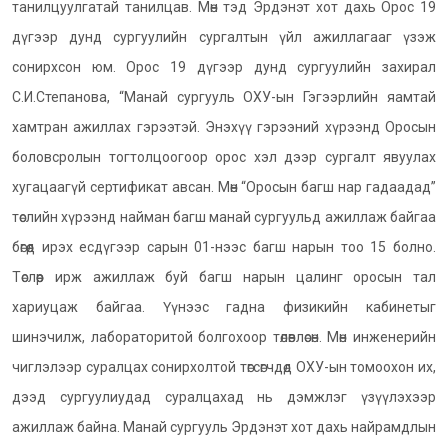
танилцуулгатай танилцав. Мөн тэд Эрдэнэт хот дахь Орос 19
дүгээр дунд сургуулийн сургалтын үйл ажиллагааг үзэж
сонирхсон юм. Орос 19 дүгээр дунд сургуулийн захирал
С.И.Степанова, “Манай сургууль ОХУ-ын Гэгээрлийн яамтай
хамтран ажиллах гэрээтэй. Энэхүү гэрээний хүрээнд Оросын
боловсролын тогтолцоогоор орос хэл дээр сургалт явуулах
хугацаагүй сертификат авсан. Мөн “Оросын багш нар гадаадад”
төслийн хүрээнд найман багш манай сургуульд ажиллаж байгаа
бөгөөд ирэх есдүгээр сарын 01-нээс багш нарын тоо 15 болно.
Төслөөр ирж ажиллаж буй багш нарын цалинг оросын тал
хариуцаж байгаа. Үүнээс гадна физикийн кабинетыг
шинэчилж, лабораторитой болгохоор төлөвлөсөн. Мөн инженерийн
чиглэлээр суралцах сонирхолтой төгсөгчдөд ОХУ-ын томоохон их,
дээд сургуулиудад суралцахад нь дэмжлэг үзүүлэхээр
ажиллаж байна. Манай сургууль Эрдэнэт хот дахь найрамдлын