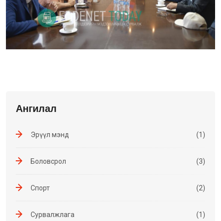
Ангилал
Эрүүл мэнд
(1)
Боловсрол
(3)
Спорт
(2)
Сурвалжлага
(1)