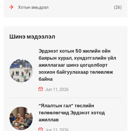
Хотын амьдрал
(26)
Шинэ мэдээлэл
Эрдэнэт хотын 50 жилийн ойн
баярын хурал, хүндэтгэлийн үйл
ажиллагааг шинэ цогцолборт
зохион байгуулахаар төлөвлөж
байна
Jun 11, 2026
“Ялалтын гал” төслийн
төлөөлөгчид Эрдэнэт хотод
ажиллав
Jun 11, 2026