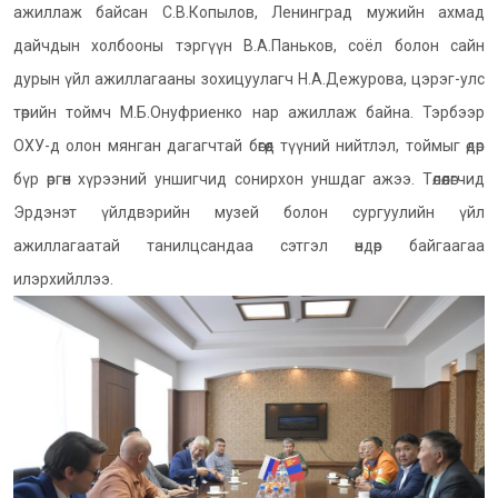
ажиллаж байсан С.В.Копылов, Ленинград мужийн ахмад
дайчдын холбооны тэргүүн В.А.Паньков, соёл болон сайн
дурын үйл ажиллагааны зохицуулагч Н.А.Дежурова, цэрэг-улс
төрийн тоймч М.Б.Онуфриенко нар ажиллаж байна. Тэрбээр
ОХУ-д олон мянган дагагчтай бөгөөд түүний нийтлэл, тоймыг өдөр
бүр өргөн хүрээний уншигчид сонирхон уншдаг ажээ. Төлөөлөгчид
Эрдэнэт үйлдвэрийн музей болон сургуулийн үйл
ажиллагаатай танилцсандаа сэтгэл өндөр байгаагаа
илэрхийллээ.