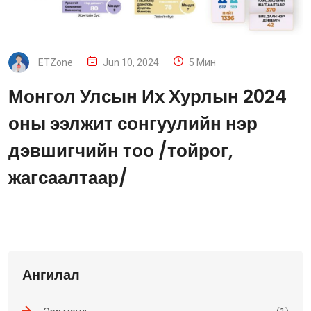
ETZone
Jun 10, 2024
5 Мин
Монгол Улсын Их Хурлын 2024
оны ээлжит сонгуулийн нэр
дэвшигчийн тоо /тойрог,
жагсаалтаар/
Ангилал