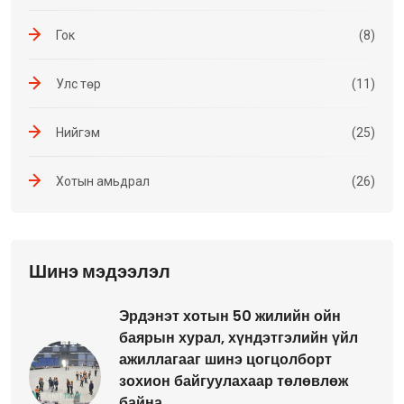
Гок
(8)
Улс төр
(11)
Нийгэм
(25)
Хотын амьдрал
(26)
Шинэ мэдээлэл
Эрдэнэт хотын 50 жилийн ойн
баярын хурал, хүндэтгэлийн үйл
ажиллагааг шинэ цогцолборт
зохион байгуулахаар төлөвлөж
байна