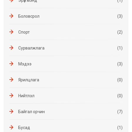
Эрүүл мэнд
(1)
Боловсрол
(3)
Спорт
(2)
Сурвалжлага
(1)
Мэдээ
(3)
Ярилцлага
(0)
Нийтлэл
(0)
Байгал орчин
(7)
Бусад
(1)