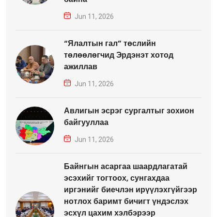
Jun 11, 2026
“Ялалтын гал” төслийн
төлөөлөгчид Эрдэнэт хотод
ажиллав
Jun 11, 2026
Авлигын эсрэг сургалтыг зохион
байгууллаа
Jun 11, 2026
Байнгын асаргаа шаардлагатай
эсэхийг тогтоох, сунгахдаа
иргэнийг биечлэн ирүүлэхгүйгээр
нотлох баримт бичигт үндэслэх
эсхүл цахим хэлбэрээр