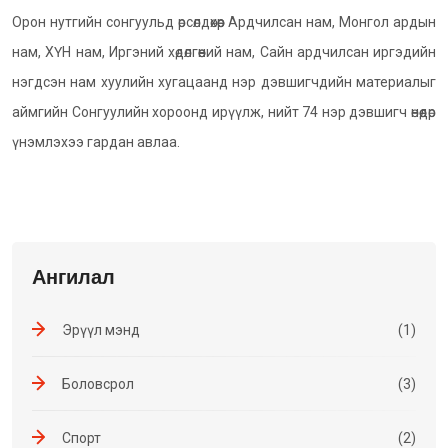
Орон нутгийн сонгуульд өрсөлдөхөөр Ардчилсан нам, Монгол ардын
нам, ХҮН нам, Иргэний хөдөлгөөний нам, Сайн ардчилсан иргэдийн
нэгдсэн нам хуулийн хугацаанд нэр дэвшигчдийн материалыг
аймгийн Сонгуулийн хороонд ирүүлж, нийт 74 нэр дэвшигч өнөөдөр
үнэмлэхээ гардан авлаа.
Ангилал
Эрүүл мэнд
(1)
Боловсрол
(3)
Спорт
(2)