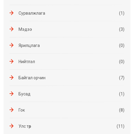
Сурвалжлага
(1)
Мэдээ
(3)
Ярилцлага
(0)
Нийтлэл
(0)
Байгал орчин
(7)
Бусад
(1)
Гок
(8)
Улс төр
(11)