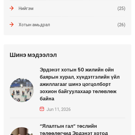
Нийгэм
(25)
Хотын амьдрал
(26)
Шинэ мэдээлэл
Эрдэнэт хотын 50 жилийн ойн
баярын хурал, хүндэтгэлийн үйл
ажиллагааг шинэ цогцолборт
зохион байгуулахаар төлөвлөж
байна
Jun 11, 2026
“Ялалтын гал” төслийн
төлөөлөгчид Эрдэнэт хотод