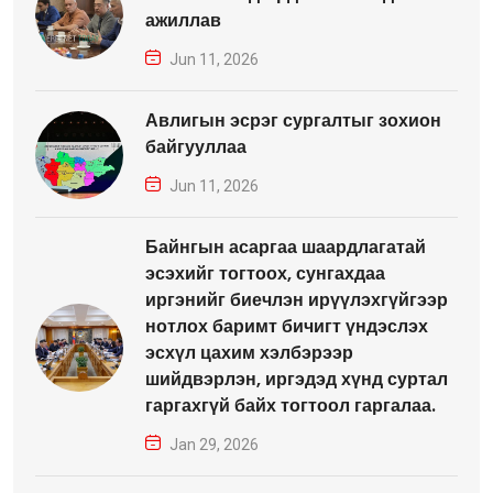
ажиллав
Jun 11, 2026
Авлигын эсрэг сургалтыг зохион
байгууллаа
Jun 11, 2026
Байнгын асаргаа шаардлагатай
эсэхийг тогтоох, сунгахдаа
иргэнийг биечлэн ирүүлэхгүйгээр
нотлох баримт бичигт үндэслэх
эсхүл цахим хэлбэрээр
шийдвэрлэн, иргэдэд хүнд суртал
гаргахгүй байх тогтоол гаргалаа.
Jan 29, 2026