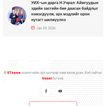
УИХ-ын дарга Н.Учрал: Аймгуудын
эдийн засгийн бие даасан байдлыг
нэмэгдүүлж, эрх мэдлийг орон
нутагт шилжүүлнэ
Jan 29, 2026
ETzone
©
зохиогчийн эрх хуулиар хамгаалагдсан. Вэб сайтыг
Voxel
бүтээв.