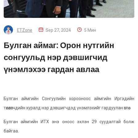
ETZone
Sep 27, 2024
5 Мин
Булган аймаг: Орон нутгийн
сонгуульд нэр дэвшигчид
үнэмлэхээ гардан авлаа
Булган аймгийн Сонгуулийн хорооноос аймгийн Иргэдийн
төлөөлөгчдийн хуралд нэр дэвшигчдэд үнэмлэхийг гардуулан өглөө.
Булган аймгийн ИТХ энэ оноос эхлэн 29 суудалтай болж
байгаа.