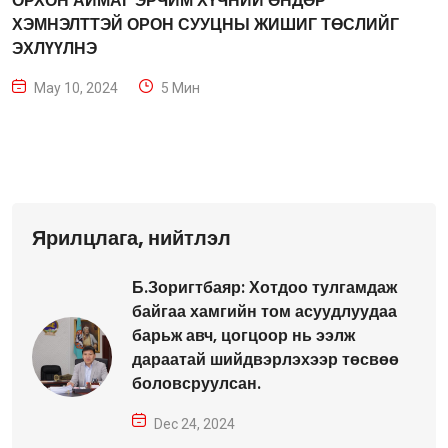
ОРХОН АЙМАГ ЭРЧИМ ХҮЧНИЙ ӨНДӨР
ХЭМНЭЛТТЭЙ ОРОН СУУЦНЫ ЖИШИГ ТӨСЛИЙГ
ЭХЛҮҮЛНЭ
May 10, 2024
5 Мин
Ярилцлага, нийтлэл
Б.Зоригтбаяр: Хотдоо тулгамдаж
байгаа хамгийн том асуудлуудаа
барьж авч, цогцоор нь ээлж
дараатай шийдвэрлэхээр төсвөө
боловсруулсан.
Dec 24, 2024