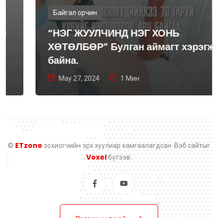
Байгал орчин
“НЭГ ЖУУЛЧИНД НЭГ ХОНЬ
ХӨТӨЛБӨР” Булган аймагт хэрэгжиж
байна.
May 27, 2024
1 Мин
ETzone
©
зохиогчийн эрх хуулиар хамгаалагдсан. Вэб сайтыг
Voxel
бүтээв.