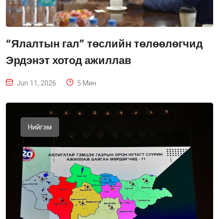
“Ялалтын гал” төслийн төлөөлөгчид
Эрдэнэт хотод ажиллав
Jun 11, 2026
5 Мин
Нийгэм