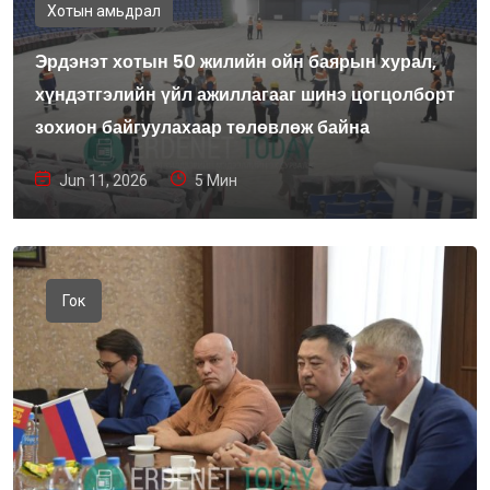
Хотын амьдрал
Эрдэнэт хотын 50 жилийн ойн баярын хурал,
хүндэтгэлийн үйл ажиллагааг шинэ цогцолборт
зохион байгуулахаар төлөвлөж байна
Jun 11, 2026
5 Мин
Гок