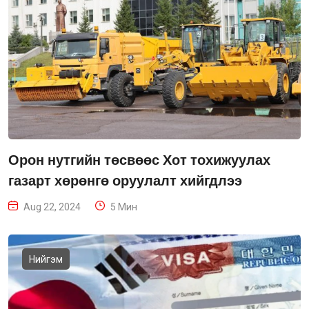
Орон нутгийн төсвөөс Хот тохижуулах
газарт хөрөнгө оруулалт хийгдлээ
Aug 22, 2024
5 Мин
Нийгэм