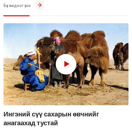
Бүх видеог үзэх
Ингэний сүү сахарын өвчнийг
анагаахад тустай