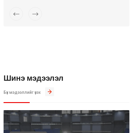
Шинэ мэдээлэл
Бүх мэдээллийг үзэх