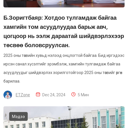
Б.Зоригтбаяр: Хотдоо тулгамдаж байгаа
хамгийн том асуудлуудаа барьж авч,
цогцоор нь ээлж дараатай шийдвэрлэхээр
төсвөө боловсруулсан.
2025 оны төсвийн хувьд нэлээд онцлогтой байгаа. Бид иргэдээс
ирсэн санал хүсэлтийг эрэмбэлж, хамгийн тулгамдаж байгаа
асуудлуудыг шийдвэрлэх зорилготойгоор 2025 оны төсвийг өргөн
барилаа.
ETZone
Dec 24, 2024
5 Мин
Мэдээ