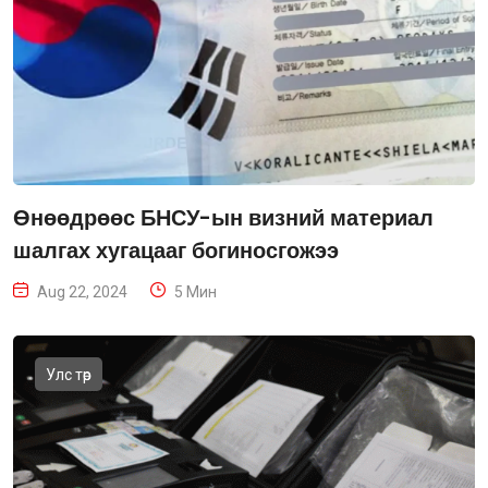
Өнөөдрөөс БНСУ-ын визний материал
шалгах хугацааг богиносгожээ
Aug 22, 2024
5 Мин
Улс төр