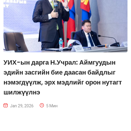
УИХ-ын дарга Н.Учрал: Аймгуудын
эдийн засгийн бие даасан байдлыг
нэмэгдүүлж, эрх мэдлийг орон нутагт
шилжүүлнэ
Jan 29, 2026
5 Мин