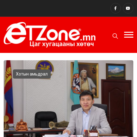
Хотын амьдрал