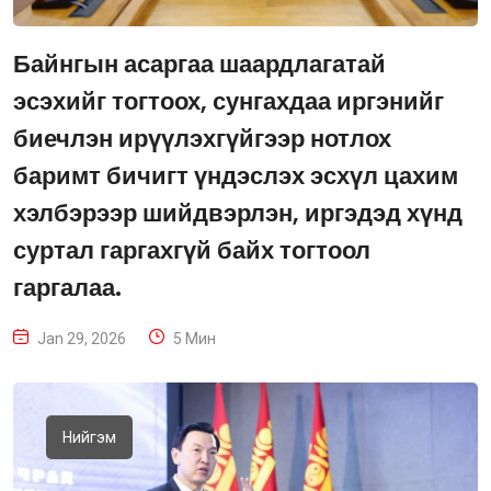
Байнгын асаргаа шаардлагатай
эсэхийг тогтоох, сунгахдаа иргэнийг
биечлэн ирүүлэхгүйгээр нотлох
баримт бичигт үндэслэх эсхүл цахим
хэлбэрээр шийдвэрлэн, иргэдэд хүнд
суртал гаргахгүй байх тогтоол
гаргалаа.
Jan 29, 2026
5 Мин
Нийгэм